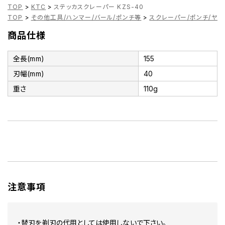
TOP
>
KTC
>
ステッカスクレーパー KZS-40
TOP
>
その他工具/ハンマー/バール/ポンチ等
>
スクレーパー/ポンチ/ヤス
商品仕様
全長(mm)
155
刃幅(mm)
40
重さ
110g
注意事項
・替刃を剃刃の代用としては使用しないで下さい。