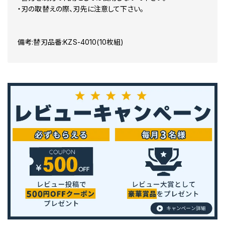
・刃の取替えの際、刃先に注意して下さい。
備考:替刃品番:KZS-4010(10枚組)