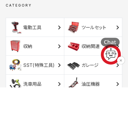
CATEGORY
電動工具
ツールセット
収納
収納関連
SST(特殊工具)
ガレージ
洗車用品
油圧機器
エアコンプレッサ
エアツール
ー
トルクレンチ
ソケット