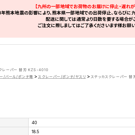
【九州の一部地域でお荷物のお届けに停止・遅れが
8年熊本地震の影響により、熊本県一部地域での出荷停止、ならびに九
配送に関しては通常より日数を要する場合がご
ご注文に際しましてはご了承くださいます様お願い
レーパー 替刃 KZS-4010
>
>
ー/バール/ポンチ等
スクレーパー/ポンチ/ヤスリ
ステッカスクレーパー 替刃 
40
18.5