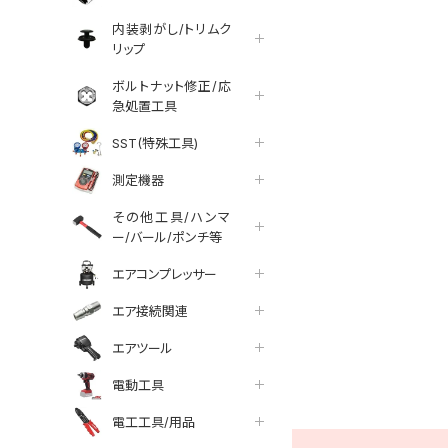
内装剥がし/トリムク
リップ
ボルトナット修正/応
急処置工具
SST(特殊工具)
測定機器
その他工具/ハンマ
ー/バール/ポンチ等
エアコンプレッサー
エア接続関連
エアツール
tter
facebook
line
電動工具
電工工具/用品