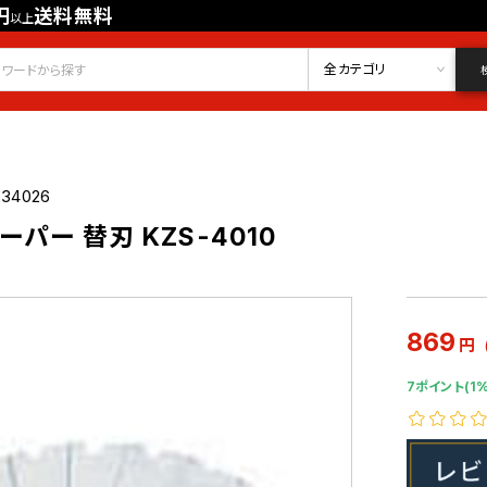
円
送料無料
以上
会員登録
ログイン
お気に入り
全カテゴリ
734026
パー 替刃 KZS-4010
869
円
7ポイント(1%