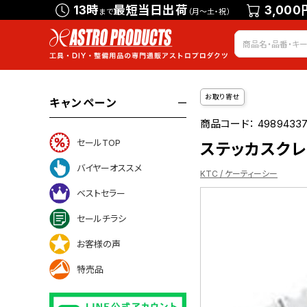
13時
最短当日出荷
3,000
まで
（月～土・祝）
お取り寄せ
キャンペーン
商品コード：
4989433
セールTOP
ステッカスクレー
バイヤーオススメ
KTC / ケーティーシー
ベストセラー
セールチラシ
ついて
お客様の声
特売品