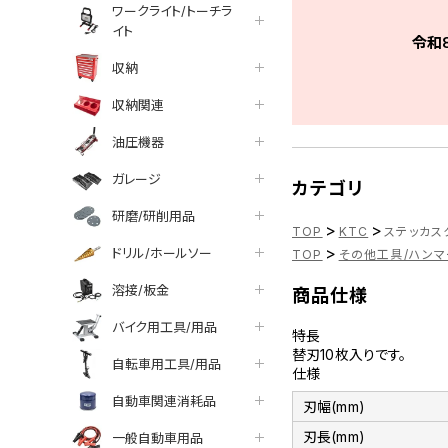
ワークライト/トーチラ
イト
令和
収納
収納関連
油圧機器
ガレージ
カテゴリ
研磨/研削用品
>
>
TOP
KTC
ステッカスク
>
ドリル/ホールソー
TOP
その他工具/ハンマ
溶接/板金
商品仕様
バイク用工具/用品
特長
替刃10枚入りです。
自転車用工具/用品
仕様
自動車関連消耗品
刃幅(mm)
刃長(mm)
一般自動車用品