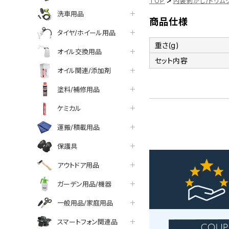
>
TOP
内装剥がし/トリム
洗車用品
商品仕様
タイヤ/ホイール用品
重さ(g)
オイル交換用品
セット内容
オイル関連/添加剤
塗料/補修用品
ケミカル
運搬/積載用品
保護具
アウトドア用品
ガーデン用品/機器
一般用品/家庭用品
スマートフォン関連品