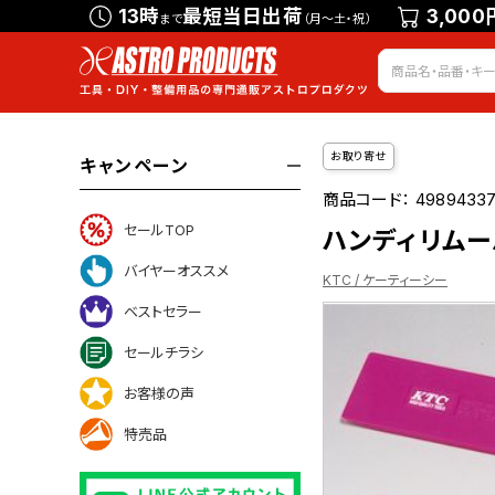
13時
最短当日出荷
3,000
まで
（月～土・祝）
お取り寄せ
キャンペーン
商品コード：
49894337
セールTOP
ハンディリムーバ
バイヤーオススメ
KTC / ケーティーシー
ベストセラー
セールチラシ
ついて
お客様の声
特売品