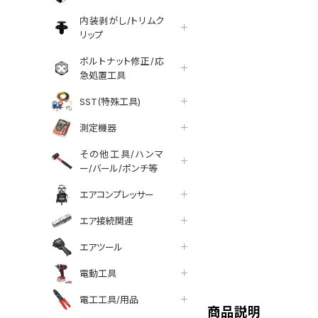
内装剥がし/トリムク
リップ
ボルトナット修正/応
急処置工具
SST(特殊工具)
測定機器
その他工具/ハンマ
ー/バール/ポンチ等
エアコンプレッサー
エア接続関連
エアツール
tter
facebook
line
電動工具
電工工具/用品
商品説明