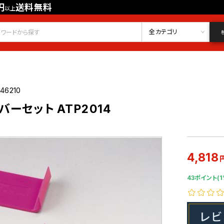
円
送料無料
以上
会員登録
ログイン
お気に入り
全カテゴリ
46210
ーセット ATP2014
4,818
43ポイント(1