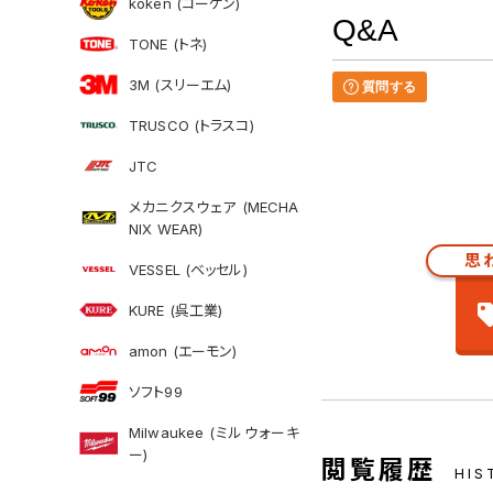
koken (コーケン)
Q&A
TONE (トネ)
3M (スリーエム)
質問する
TRUSCO (トラスコ)
JTC
メカニクスウェア (MECHA
NIX WEAR)
思
VESSEL (ベッセル)
KURE (呉工業)
amon (エーモン)
ソフト99
Milwaukee (ミルウォーキ
ー)
閲覧履歴
HIS