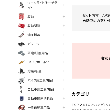
ワークライト/トーチラ
イト
セット内容 AP201-
収納
自動車の内張り外
収納関連
油圧機器
ガレージ
研磨/研削用品
令和
ドリル/ホールソー
溶接/板金
バイク用工具/用品
自転車用工具/用品
カテゴリ
自動車関連消耗品
>
>
TOP
KTC
ハンディリム
一般自動車用品