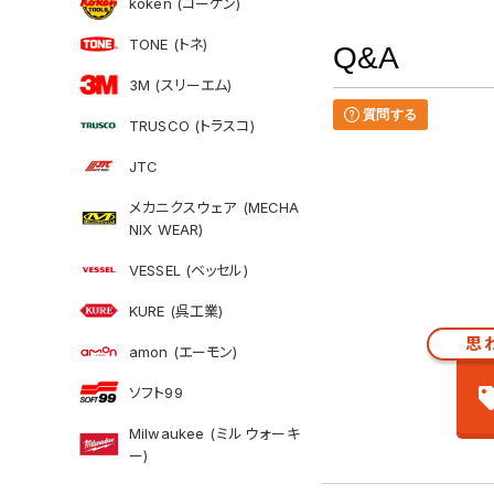
koken (コーケン)
TONE (トネ)
Q&A
3M (スリーエム)
質問する
TRUSCO (トラスコ)
JTC
メカニクスウェア (MECHA
NIX WEAR)
VESSEL (ベッセル)
KURE (呉工業)
思
amon (エーモン)
ソフト99
Milwaukee (ミルウォーキ
ー)