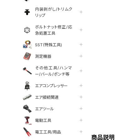
内装剥がし/トリムク
リップ
ボルトナット修正/応
急処置工具
SST(特殊工具)
測定機器
その他工具/ハンマ
ー/バール/ポンチ等
エアコンプレッサー
エア接続関連
エアツール
tter
facebook
line
電動工具
電工工具/用品
商品説明