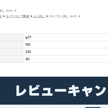
し AH2-4
>
>
>
品
タイヤバルブ関連
ムシ回し
バルブむし回し AH2-4
φ17
165
235
40