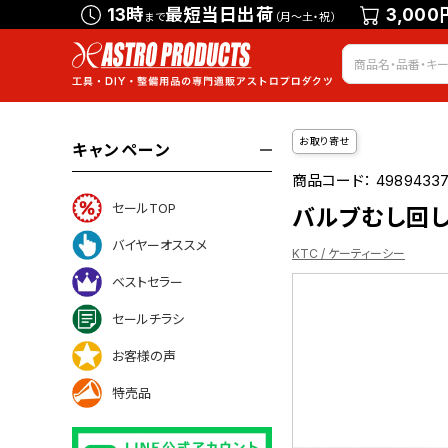
13時
最短当日出荷
3,000
まで
（月～土・祝）
お取り寄せ
キャンペーン
商品コード：
4989433
セールTOP
バルブむし回し 
バイヤーオススメ
KTC / ケーティーシー
ベストセラー
セールチラシ
いて
お客様の声
特売品