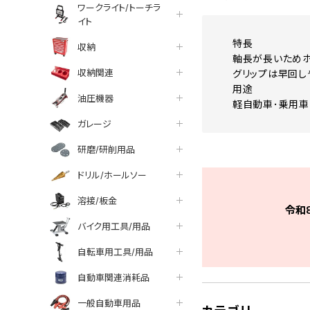
ワークライト/トーチラ
イト
特長
収納
軸長が長いためホ
収納関連
グリップは早回し
用途
油圧機器
軽自動車･乗用車
ガレージ
研磨/研削用品
ドリル/ホールソー
溶接/板金
令和
バイク用工具/用品
自転車用工具/用品
自動車関連消耗品
一般自動車用品