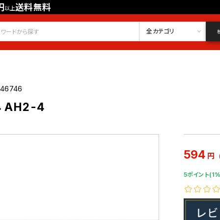
円
送料無料
以上
会員登録
ログイン
お気に入り
全カテゴリ
746746
AH2-4
594
円
5ポイント(1%