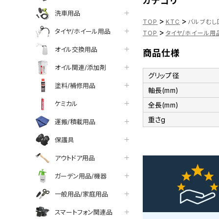
カテゴリ
洗車用品
>
>
TOP
KTC
バルブむし回
タイヤ/ホイール用品
>
TOP
タイヤ/ホイール用
オイル交換用品
商品仕様
オイル関連/添加剤
グリップ径
塗料/補修用品
軸長(mm)
ケミカル
全長(mm)
重さg
運搬/積載用品
保護具
アウトドア用品
ガーデン用品/機器
一般用品/家庭用品
スマートフォン関連品