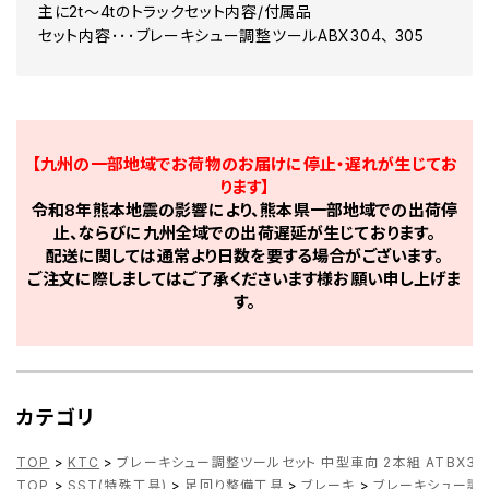
主に2t～4tのトラックセット内容/付属品
セット内容･･･ブレーキシュー調整ツールABX304、 305
【九州の一部地域でお荷物のお届けに停止・遅れが生じてお
ります】
令和8年熊本地震の影響により、熊本県一部地域での出荷停
止、ならびに九州全域での出荷遅延が生じております。
配送に関しては通常より日数を要する場合がございます。
ご注文に際しましてはご了承くださいます様お願い申し上げま
す。
カテゴリ
TOP
>
KTC
>
ブレーキシュー調整ツールセット 中型車向 2本組 ATBX32
TOP
>
SST(特殊工具)
>
足回り整備工具
>
ブレーキ
>
ブレーキシュー調整