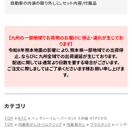
自動車の内装の取り外しに。セット内容/付属品
【九州の一部地域でお荷物のお届けに停止・遅れが生じてお
ります】
令和8年熊本地震の影響により、熊本県一部地域での出荷停
止、ならびに九州全域での出荷遅延が生じております。
配送に関しては通常より日数を要する場合がございます。
ご注文に際しましてはご了承くださいます様お願い申し上げま
す。
カテゴリ
TOP
>
KTC
>
ハンディーリムーバーセット 5点組 ATP2015
TOP
>
内装剥がし/トリムクリップ
>
内装剥がし
>
プラスチック
>
ハンディー