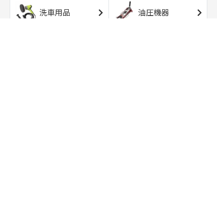
洗車用品
油圧機器
エアコンプレッサ
エアツール
ー
トルクレンチ
ソケット
ラチェット/スピン
レンチ/スパナ
ナー
バイク用工具/用
オイル交換用品
品
ワークライト/ト
研磨/研削用品
ーチライト
タイヤ/ホイール
アウトドア用品
用品