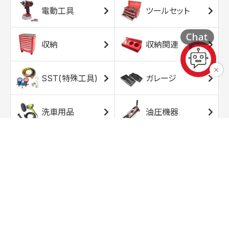
電動工具
ツールセット
収納
収納関連
SST(特殊工具)
ガレージ
洗車用品
油圧機器
エアコンプレッサ
エアツール
ー
トルクレンチ
ソケット
ラチェット/スピン
レンチ/スパナ
ナー