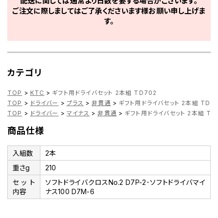
配送に関しては通常より日数を要する場合がございます。
ご注文に際しましてはご了承くださいます様お願い申し上げま
す。
カテゴリ
TOP
>
KTC
>
ギフト用ドライバセット 2本組 TD702
TOP
>
ドライバー
>
プラス
>
非貫通
>
ギフト用ドライバセット 2本組 TD7
TOP
>
ドライバー
>
マイナス
>
非貫通
>
ギフト用ドライバセット 2本組 TD
商品仕様
入組数
2本
重さg
210
セット
ソフトドライバクロスNo.2 D7P-2･ソフトドライバマイ
内容
ナス100 D7M-6