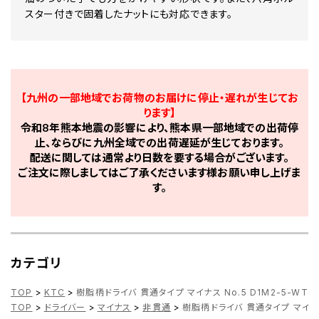
スター付きで固着したナットにも対応できます。
【九州の一部地域でお荷物のお届けに停止・遅れが生じてお
ります】
令和8年熊本地震の影響により、熊本県一部地域での出荷停
止、ならびに九州全域での出荷遅延が生じております。
配送に関しては通常より日数を要する場合がございます。
ご注文に際しましてはご了承くださいます様お願い申し上げま
す。
カテゴリ
TOP
>
KTC
>
樹脂柄ドライバ 貫通タイプ マイナス No.5 D1M2-5-WT
TOP
>
ドライバー
>
マイナス
>
非貫通
>
樹脂柄ドライバ 貫通タイプ マイナス 