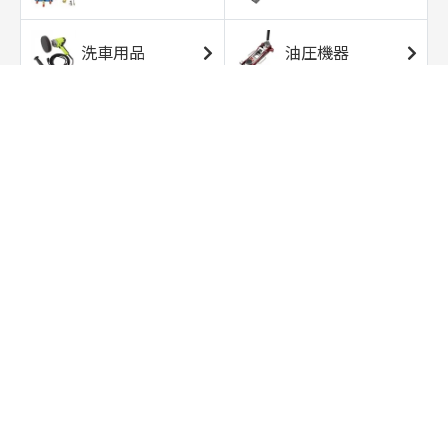
洗車用品
油圧機器
エアコンプレッサ
エアツール
ー
トルクレンチ
ソケット
ラチェット/スピン
レンチ/スパナ
ナー
バイク用工具/用
オイル交換用品
品
ワークライト/ト
研磨/研削用品
ーチライト
タイヤ/ホイール