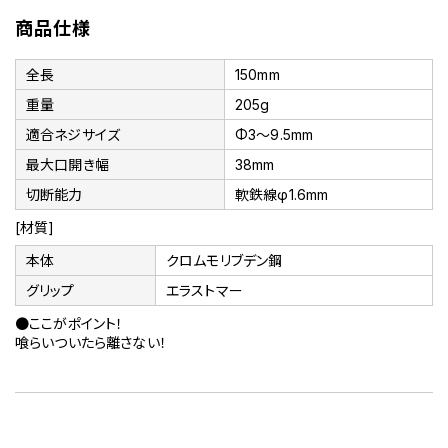
商品仕様
全長
150mm
重量
205g
適合ネジサイズ
Φ3～9.5mm
最大口開き幅
38mm
切断能力
軟鉄線φ1.6mm
[材質]
本体
クロムモリブデン鋼
グリップ
エラストマー
●ここがポイント！
喰らいついたら離さない！