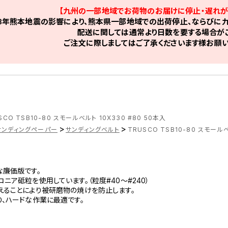
【九州の一部地域でお荷物のお届けに停止・遅れが
8年熊本地震の影響により、熊本県一部地域での出荷停止、ならびに九
配送に関しては通常より日数を要する場合がご
ご注文に際しましてはご了承くださいます様お願い
SCO TSB10-80 スモールベルト 10X330 #80 50本入
>
>
サンディングペーパー
サンディングベルト
TRUSCO TSB10-80 スモールベ
な廉価版です。
ニア砥粒を使用しています。（粒度#40～#240）
えることにより被研磨物の焼けを防止します。
、ハードな作業に最適です。