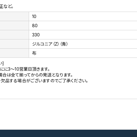
正など。
10
80
330
ジルコニア（Z）（青）
布
い]
にに3～10営業日頂きます。
場合は全て揃ってからの発送となります。
ー欠品する場合がございますのでご了承ください。