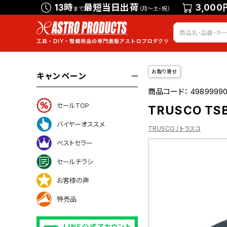
13時
最短当日出荷
3,000
まで
（月～土・祝）
お取り寄せ
キャンペーン
商品コード：
49899990
セールTOP
TRUSCO TS
バイヤーオススメ
TRUSCO / トラスコ
ベストセラー
セールチラシ
ついて
お客様の声
特売品