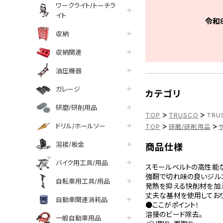
ワークライト/トーチラ
イト
令和
収納
収納関連
油圧機器
ガレージ
カテゴリ
研磨/研削用品
>
>
TOP
TRUSCO
TRU
>
>
ドリル/ホールソー
TOP
研磨/研削用品
溶接/板金
商品仕様
バイク用工具/用品
スモールベルトの高性能
強靭で切れ味の良いジルコ
自転車用工具/用品
発熱を抑える快削材を加
丈夫な基材を使用しており
自動車関連消耗品
●ここがポイント！
溶接のビード除去。
一般自動車用品