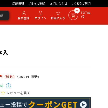
店舗情報
メルマガ登録
お問い合わせ
よくあるご質問
0
TOTAL
検索
￥0
0本入
円
(税込)
4,390
円
(税抜)
%)
レビューを書く