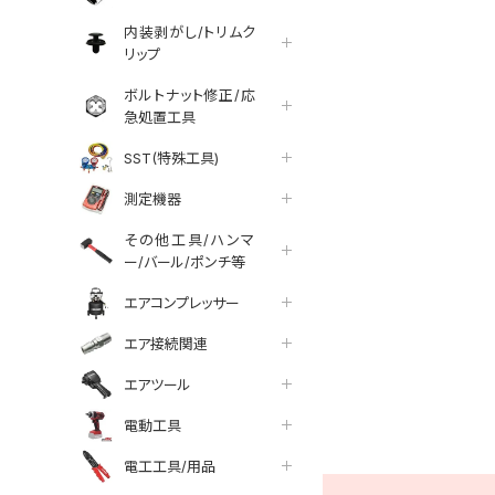
内装剥がし/トリムク
リップ
ボルトナット修正/応
急処置工具
SST(特殊工具)
測定機器
その他工具/ハンマ
ー/バール/ポンチ等
エアコンプレッサー
エア接続関連
エアツール
tter
facebook
line
電動工具
電工工具/用品