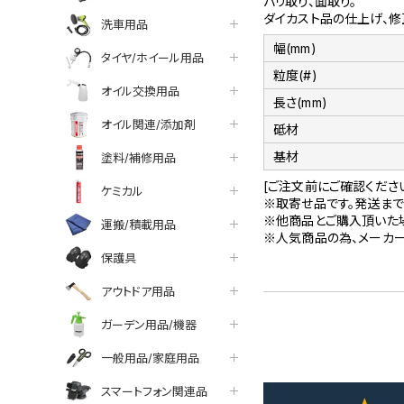
バリ取り、面取り。
ダイカスト品の仕上げ、修
洗車用品
幅(mm)
タイヤ/ホイール用品
粒度(#)
オイル交換用品
長さ(mm)
オイル関連/添加剤
砥材
基材
塗料/補修用品
[ご注文前にご確認くださ
ケミカル
※取寄せ品です。発送まで
※他商品とご購入頂いた
運搬/積載用品
※人気商品の為、メーカ
保護具
アウトドア用品
ガーデン用品/機器
一般用品/家庭用品
スマートフォン関連品