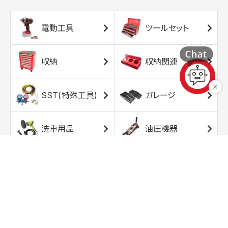
電動工具
ツールセット
収納
収納関連
SST(特殊工具)
ガレージ
洗車用品
油圧機器
エアコンプレッサ
エアツール
ー
トルクレンチ
ソケット
ラチェット/スピン