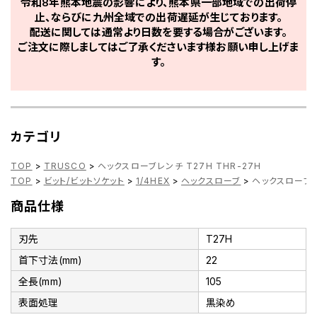
令和8年熊本地震の影響により、熊本県一部地域での出荷停
止、ならびに九州全域での出荷遅延が生じております。
配送に関しては通常より日数を要する場合がございます。
ご注文に際しましてはご了承くださいます様お願い申し上げま
す。
カテゴリ
TOP
>
TRUSCO
>
ヘックスローブレンチ T27H THR-27H
TOP
>
ビット/ビットソケット
>
1/4HEX
>
ヘックスローブ
>
ヘックスローブレン
商品仕様
刃先
T27H
首下寸法(mm)
22
全長(mm)
105
表面処理
黒染め