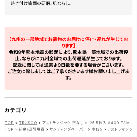
焼き付け塗面の研磨、肌ならし。
【九州の一部地域でお荷物のお届けに停止・遅れが生じてお
ります】
令和8年熊本地震の影響により、熊本県一部地域での出荷停
止、ならびに九州全域での出荷遅延が生じております。
配送に関しては通常より日数を要する場合がございます。
ご注文に際しましてはご了承くださいます様お願い申し上げま
す。
カテゴリ
TOP
>
TRUSCO
>
アストラマジック 穴なし φ125 5枚入 #400 TAM-125
TOP
>
研磨/研削用品
>
サンディングペーパー
>
Φ125
>
アストラマジック 穴