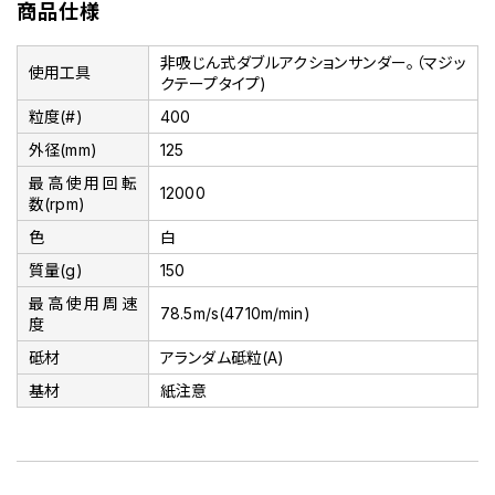
商品仕様
非吸じん式ダブルアクションサンダー。（マジッ
使用工具
クテープタイプ)
粒度(#)
400
外径(mm)
125
最高使用回転
12000
数(rpm)
色
白
質量(g)
150
最高使用周速
78.5m/s(4710m/min)
度
砥材
アランダム砥粒(A)
基材
紙注意