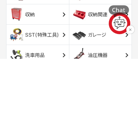
収納
収納関連
SST(特殊工具)
ガレージ
洗車用品
油圧機器
エアコンプレッサ
エアツール
ー
トルクレンチ
ソケット
ラチェット/スピン
レンチ/スパナ
ナー
バイク用工具/用
オイル交換用品