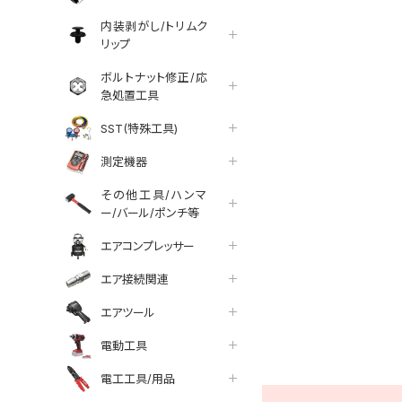
内装剥がし/トリムク
リップ
ボルトナット修正/応
急処置工具
SST(特殊工具)
測定機器
その他工具/ハンマ
ー/バール/ポンチ等
エアコンプレッサー
エア接続関連
エアツール
tter
facebook
line
電動工具
電工工具/用品