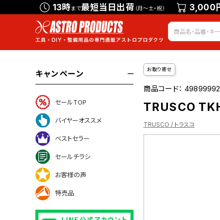
13時
最短当日出荷
3,000
まで
（月～土・祝）
お取り寄せ
キャンペーン
商品コード：
4989999
セールTOP
TRUSCO TK
バイヤーオススメ
TRUSCO / トラスコ
ベストセラー
セールチラシ
ついて
お客様の声
特売品