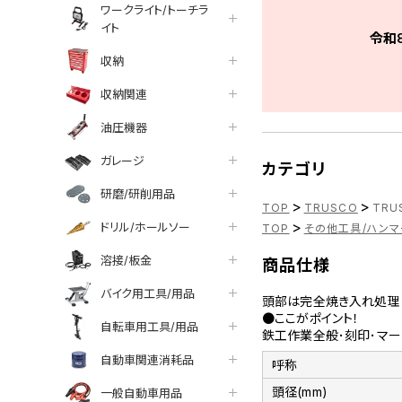
ワークライト/トーチラ
イト
令和
収納
収納関連
油圧機器
ガレージ
カテゴリ
研磨/研削用品
>
>
TOP
TRUSCO
TRU
>
ドリル/ホールソー
TOP
その他工具/ハンマ
溶接/板金
商品仕様
バイク用工具/用品
頭部は完全焼き入れ処理（
●ここがポイント！
自転車用工具/用品
鉄工作業全般･刻印･マー
自動車関連消耗品
呼称
頭径(mm)
一般自動車用品