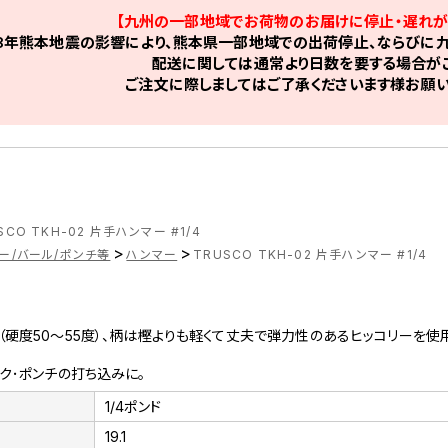
【九州の一部地域でお荷物のお届けに停止・遅れが
8年熊本地震の影響により、熊本県一部地域での出荷停止、ならびに九
配送に関しては通常より日数を要する場合がご
ご注文に際しましてはご了承くださいます様お願い
SCO TKH-02 片手ハンマー #1/4
>
>
ー/バール/ポンチ等
ハンマー
TRUSCO TKH-02 片手ハンマー #1/4
硬度50～55度）、柄は樫よりも軽くて丈夫で弾力性のあるヒッコリーを使用
ク･ポンチの打ち込みに。
1/4ポンド
19.1