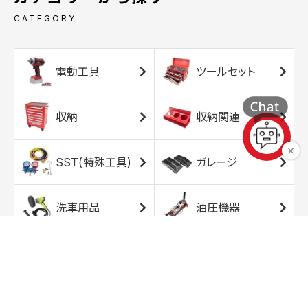
CATEGORY
電動工具
ツールセット
収納
収納関連
SST(特殊工具)
ガレージ
洗車用品
油圧機器
エアコンプレッサ
エアツール
ー
トルクレンチ
ソケット