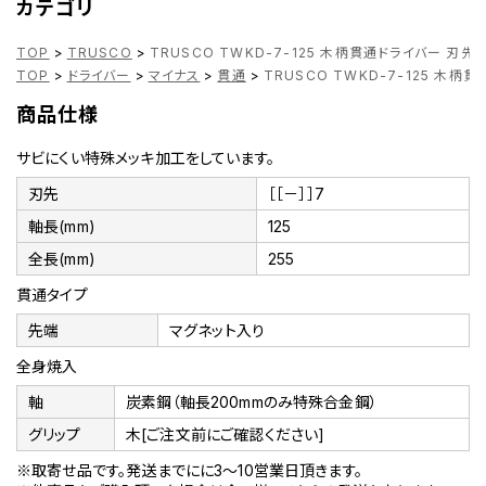
カテゴリ
TOP
>
TRUSCO
>
TRUSCO TWKD-7-125 木柄貫通ドライバー 刃先-7
TOP
>
ドライバー
>
マイナス
>
貫通
>
TRUSCO TWKD-7-125 木柄貫
商品仕様
サビにくい特殊メッキ加工をしています。
刃先
［［－］］7
軸長(mm)
125
全長(mm)
255
貫通タイプ
先端
マグネット入り
全身焼入
軸
炭素鋼（軸長200mmのみ特殊合金鋼）
グリップ
木[ご注文前にご確認ください]
※取寄せ品です。発送までにに3～10営業日頂きます。