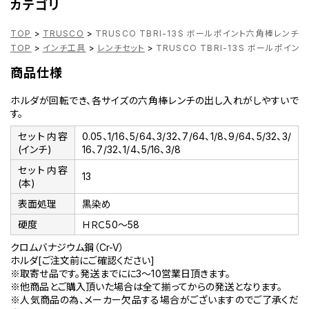
カテゴリ
TOP
>
TRUSCO
>
TRUSCO TBRI-13S ボールポイント六角棒レンチセ
TOP
>
インチ工具
>
レンチセット
>
TRUSCO TBRI-13S ボールポイ
商品仕様
ホルダが回転でき、各サイズの六角棒レンチの出し入れがしやすいで
す。
セット内容
0.05、1/16、5/64、3/32、7/64、1/8、9/64、5/32、3/
(インチ)
16、7/32、1/4、5/16、3/8
セット内容
13
(本)
表面処理
黒染め
硬度
ＨＲＣ50～58
クロムバナジウム鋼（Cr-V）
ホルダ[ご注文前にご確認ください]
※取寄せ品です。発送までにに3～10営業日頂きます。
※他商品とご購入頂いた場合は全て揃ってからの発送となります。
※人気商品の為、メーカー欠品する場合がございますのでご了承くだ