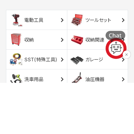
電動工具
ツールセット
収納
収納関連
SST(特殊工具)
ガレージ
洗車用品
油圧機器
エアコンプレッサ
エアツール
ー
トルクレンチ
ソケット