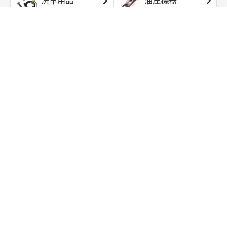
洗車用品
油圧機器
エアコンプレッサ
エアツール
ー
トルクレンチ
ソケット
ラチェット/スピン
レンチ/スパナ
ナー
バイク用工具/用
オイル交換用品
品
ワークライト/ト
研磨/研削用品
ーチライト
タイヤ/ホイール
アウトドア用品
用品