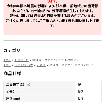
ります】
令和8年熊本地震の影響により、熊本県一部地域での出荷停
止、ならびに九州全域での出荷遅延が生じております。
配送に関しては通常より日数を要する場合がございます。
ご注文に際しましてはご了承くださいます様お願い申し上げま
す。
カテゴリ
TOP
>
TRUSCO
>
絶縁片口スパナ 19mm TZSS-19
TOP
>
レンチ/スパナ
>
その他
>
絶縁片口スパナ 19mm TZSS-19
商品仕様
二面幅寸法(mm)
19
全長(mm)
180
厚さ(mm)
12.3