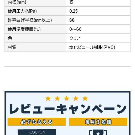
内径(mm)
15
使用圧力(MPa)
0.25
許容曲げ半径(mm以上)
88
使用温度範囲(℃)
0～60
色
クリア
材質
塩化ビニール樹脂（PVC)