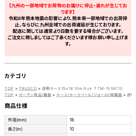
【九州の一部地域でお荷物のお届けに停止・遅れが生じてお
ります】
令和8年熊本地震の影響により、熊本県一部地域での出荷停
止、ならびに九州全域での出荷遅延が生じております。
配送に関しては通常より日数を要する場合がございます。
ご注文に際しましてはご了承くださいます様お願い申し上げま
す。
カテゴリ
TOP
>
TRUSCO
>
透明ホース15×18 10mカット TTM-1518C10
TOP
>
ガーデン用品/機器
>
ホース/ホースリール/ジョーロ/噴霧器
>
透明ホ
商品仕様
外径(mm)
18
長さ(m)
10