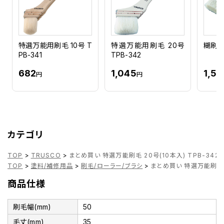
特選万能用刷毛 10号 T
特選万能用刷毛 20号
糊刷毛 
PB-341
TPB-342
682
1,045
1,59
円
円
カテゴリ
TOP
>
TRUSCO
>
まとめ買い 特選万能刷毛 20号(10本入) TPB-342-
TOP
>
塗料/補修用品
>
刷毛/ローラー/ブラシ
>
まとめ買い 特選万能刷毛 20
商品仕様
刷毛幅(mm)
50
毛丈(mm)
35