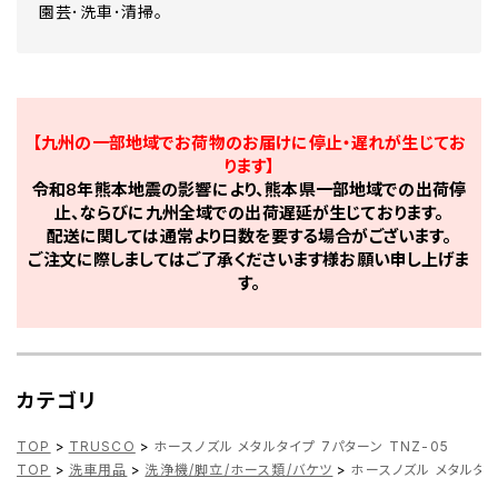
園芸･洗車･清掃。
【九州の一部地域でお荷物のお届けに停止・遅れが生じてお
ります】
令和8年熊本地震の影響により、熊本県一部地域での出荷停
止、ならびに九州全域での出荷遅延が生じております。
配送に関しては通常より日数を要する場合がございます。
ご注文に際しましてはご了承くださいます様お願い申し上げま
す。
カテゴリ
TOP
>
TRUSCO
>
ホースノズル メタルタイプ 7パターン TNZ-05
TOP
>
洗車用品
>
洗浄機/脚立/ホース類/バケツ
>
ホースノズル メタルタイ