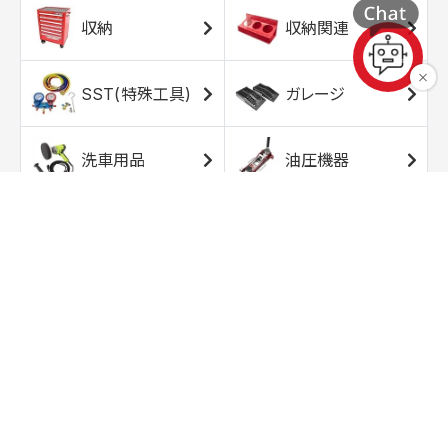
収納
収納関連
SST(特殊工具)
ガレージ
洗車用品
油圧機器
エアコンプレッサ
エアツール
ー
トルクレンチ
ソケット
ラチェット/スピン
レンチ/スパナ
ナー
バイク用工具/用
オイル交換用品
品