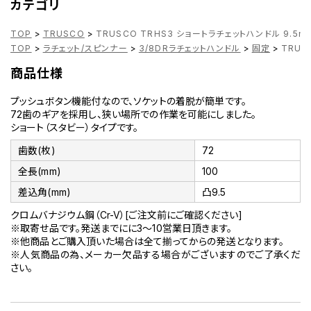
カテゴリ
TOP
>
TRUSCO
>
TRUSCO TRHS3 ショートラチェットハンドル 9.5m
TOP
>
ラチェット/スピンナー
>
3/8DRラチェットハンドル
>
固定
>
TRUS
商品仕様
プッシュボタン機能付なので、ソケットの着脱が簡単です。
72歯のギアを採用し、狭い場所での作業を可能にしました。
ショート（スタビー）タイプです。
歯数(枚)
72
全長(mm)
100
差込角(mm)
凸9.5
クロムバナジウム鋼（Cr-V）[ご注文前にご確認ください]
※取寄せ品です。発送までにに3～10営業日頂きます。
※他商品とご購入頂いた場合は全て揃ってからの発送となります。
※人気商品の為、メーカー欠品する場合がございますのでご了承くだ
さい。