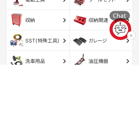
収納
収納関連
SST(特殊工具)
ガレージ
洗車用品
油圧機器
エアコンプレッサ
エアツール
ー
トルクレンチ
ソケット
ラチェット/スピン
レンチ/スパナ
ナー