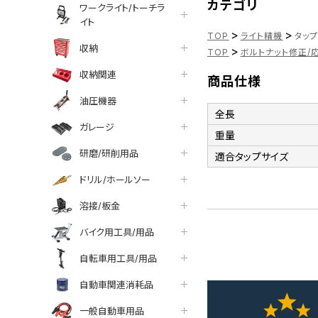
カテゴリ
ワークライト/トーチラ
イト
>
>
TOP
ライト精機
タップ
収納
>
TOP
ボルトナット修正/
収納関連
商品仕様
油圧機器
全長
ガレージ
重量
研磨/研削用品
適合タップサイズ
ドリル/ホールソー
溶接/板金
バイク用工具/用品
自転車用工具/用品
自動車関連消耗品
一般自動車用品