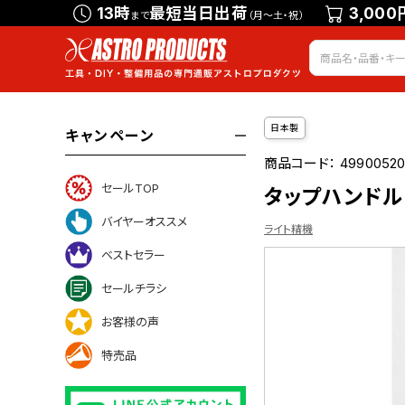
13時
最短当日出荷
3,000
まで
（月～土・祝）
日本製
キャンペーン
商品コード：
4990052
セールTOP
タップハンドル
バイヤーオススメ
ライト精機
ベストセラー
セールチラシ
ついて
お客様の声
特売品