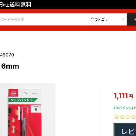
円
送料無料
以上
会員登録
ログイン
お気に入り
全カテゴリ
046070
 6mm
1,111
円
10ポイント(1