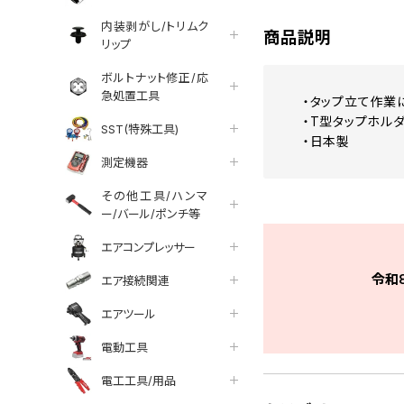
内装剥がし/トリムク
商品説明
リップ
ボルトナット修正/応
急処置工具
・タップ立て作業
・T型タップホル
SST(特殊工具)
・日本製
測定機器
その他工具/ハンマ
ー/バール/ポンチ等
エアコンプレッサー
令和
エア接続関連
エアツール
電動工具
電工工具/用品