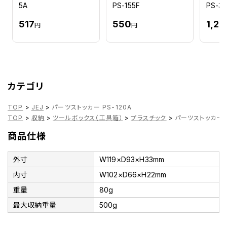
5A
PS-155F
PS-3
517
550
1,26
円
円
カテゴリ
TOP
>
JEJ
>
パーツストッカー PS-120A
TOP
>
収納
>
ツールボックス（工具箱）
>
プラスチック
>
パーツストッカー P
商品仕様
外寸
W119×D93×H33mm
内寸
W102×D66×H22mm
重量
80g
最大収納重量
500g