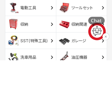
電動工具
ツールセット
収納
収納関連
SST(特殊工具)
ガレージ
洗車用品
油圧機器
エアコンプレッサ
エアツール
ー
トルクレンチ
ソケット
ラチェット/スピン
レンチ/スパナ
ナー