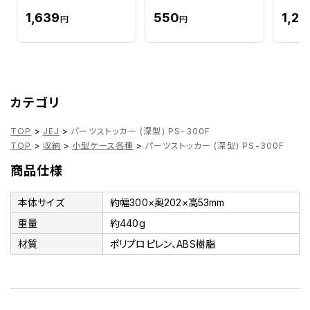
1,639
550
1,26
円
円
カテゴリ
TOP
>
JEJ
>
パーツストッカー (深型) PS-300F
TOP
>
収納
>
小型ケース各種
>
パーツストッカー (深型) PS-300F
商品仕様
本体サイズ
約幅300×奥202×高53mm
重量
約440g
材質
ポリプロピレン、ABS樹脂