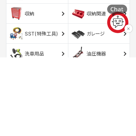
収納
収納関連
SST(特殊工具)
ガレージ
洗車用品
油圧機器
エアコンプレッサ
エアツール
ー
トルクレンチ
ソケット
ラチェット/スピン
レンチ/スパナ
ナー
バイク用工具/用
オイル交換用品