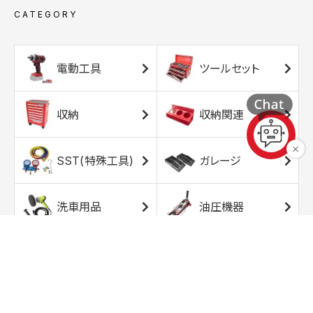
CATEGORY
電動工具
ツールセット
収納
収納関連
SST(特殊工具)
ガレージ
洗車用品
油圧機器
エアコンプレッサ
エアツール
ー
トルクレンチ
ソケット