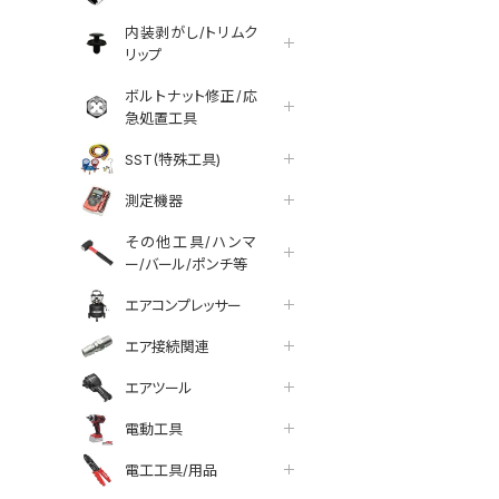
内装剥がし/トリムク
リップ
ボルトナット修正/応
急処置工具
SST(特殊工具)
測定機器
その他工具/ハンマ
ー/バール/ポンチ等
エアコンプレッサー
エア接続関連
エアツール
電動工具
tter
facebook
line
電工工具/用品