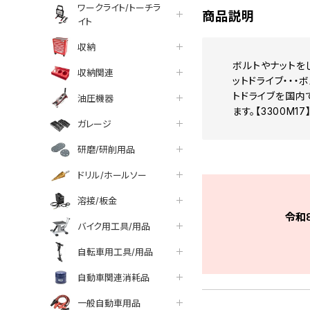
ワークライト/トーチラ
商品説明
イト
収納
ボルトやナットを
収納関連
ットドライブ・・
トドライブを国内
油圧機器
ます。【3300M17
ガレージ
研磨/研削用品
ドリル/ホールソー
溶接/板金
令和
バイク用工具/用品
自転車用工具/用品
自動車関連消耗品
一般自動車用品