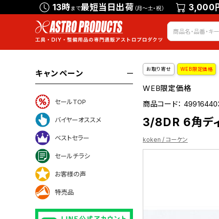
13時
最短当日出荷
3,000
まで
（月～土・祝）
お取り寄せ
WEB限定価格
キャンペーン
WEB限定価格
セールTOP
商品コード：
49916440
3/8DR 6角デ
バイヤーオススメ
ベストセラー
koken / コーケン
セールチラシ
お客様の声
ついて
特売品