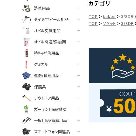
カテゴリ
洗車用品
>
>
TOP
koken
3/8DR
タイヤ/ホイール用品
>
>
TOP
ソケット
3/8DR
オイル交換用品
オイル関連/添加剤
塗料/補修用品
ケミカル
運搬/積載用品
保護具
アウトドア用品
ガーデン用品/機器
一般用品/家庭用品
スマートフォン関連品