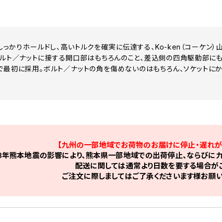
しっかりホールドし、高いトルクを確実に伝達する、Ko-ken（コーケン
・ボルト／ナットに接する開口部はもちろんのこと、差込側の四角駆動部に
で最初に採用。ボルト／ナットの角を傷めないのはもちろん、ソケットに
】
【九州の一部地域でお荷物のお届けに停止・遅れが
8年熊本地震の影響により、熊本県一部地域での出荷停止、ならびに九
配送に関しては通常より日数を要する場合がご
ご注文に際しましてはご了承くださいます様お願い