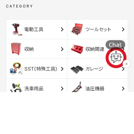
CATEGORY
電動工具
ツールセット
収納
収納関連
SST(特殊工具)
ガレージ
洗車用品
油圧機器
エアコンプレッサ
エアツール
ー
トルクレンチ
ソケット