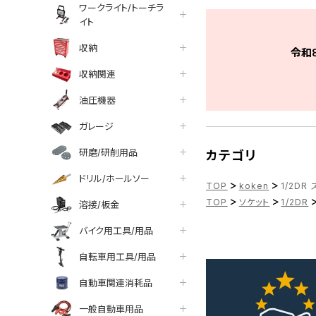
ワークライト/トーチラ
イト
収納
令和
収納関連
油圧機器
ガレージ
研磨/研削用品
カテゴリ
ドリル/ホールソー
>
>
TOP
koken
1/2DR
>
>
TOP
ソケット
1/2DR
溶接/板金
バイク用工具/用品
自転車用工具/用品
自動車関連消耗品
一般自動車用品