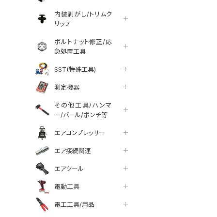
内装剥がし/トリムク
リップ
ボルトナット修正/応
急処置工具
SST(特殊工具)
測定機器
その他工具/ハンマ
ー/バール/ポンチ等
エアコンプレッサー
エア接続関連
エアツール
電動工具
tter
facebook
line
電工工具/用品