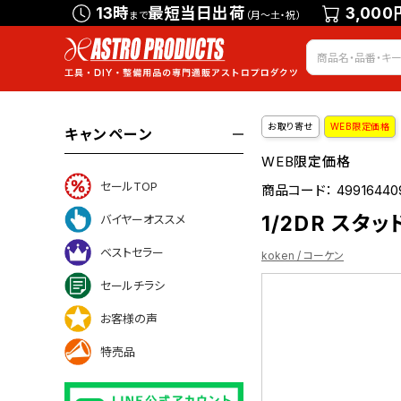
13時
最短当日出荷
3,000
まで
（月～土・祝）
お取り寄せ
WEB限定価格
キャンペーン
WEB限定価格
セールTOP
商品コード：
49916440
1/2DR スタッ
バイヤーオススメ
ベストセラー
koken / コーケン
セールチラシ
お客様の声
ついて
特売品