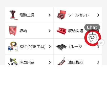
電動工具
ツールセット
収納
収納関連
SST(特殊工具)
ガレージ
洗車用品
油圧機器
エアコンプレッサ
エアツール
ー
トルクレンチ
ソケット