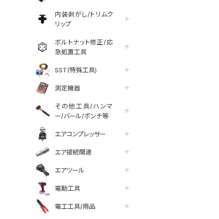
内装剥がし/トリムク
リップ
ボルトナット修正/応
急処置工具
SST(特殊工具)
測定機器
その他工具/ハンマ
ー/バール/ポンチ等
エアコンプレッサー
エア接続関連
エアツール
電動工具
tter
facebook
line
電工工具/用品