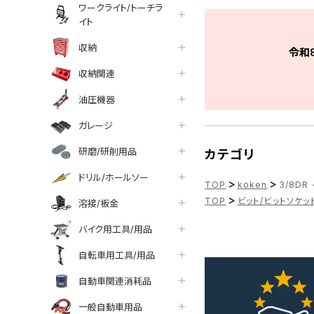
ワークライト/トーチラ
イト
収納
令和
収納関連
油圧機器
ガレージ
研磨/研削用品
カテゴリ
ドリル/ホールソー
>
>
TOP
koken
3/8DR
>
TOP
ビット/ビットソケッ
溶接/板金
バイク用工具/用品
自転車用工具/用品
自動車関連消耗品
一般自動車用品