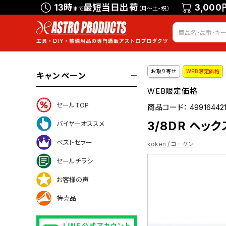
13時
最短当日出荷
3,000
まで
（月～土・祝）
お取り寄せ
WEB限定価格
キャンペーン
WEB限定価格
セールTOP
商品コード：
499164421
3/8DR ヘッ
バイヤーオススメ
ベストセラー
koken / コーケン
セールチラシ
お客様の声
ついて
特売品