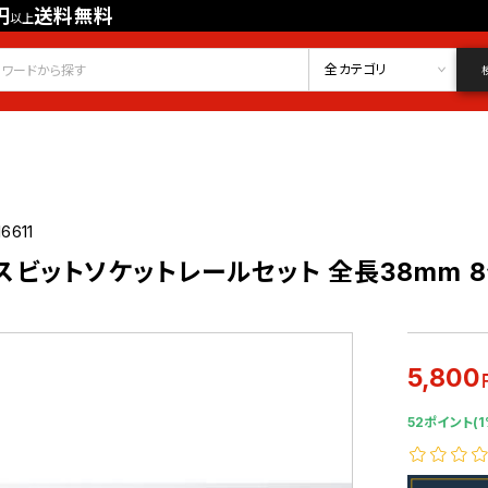
円
送料無料
以上
会員登録
ログイン
お気に入り
全カテゴリ
6611
クスビットソケットレールセット 全長38mm 8個
5,800
52ポイント(1