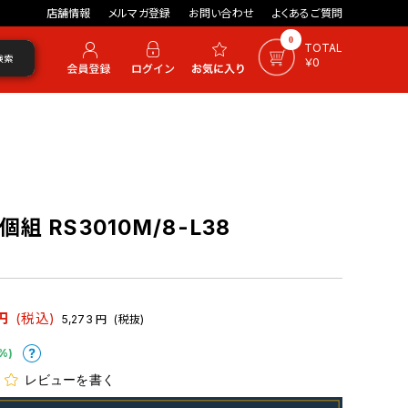
店舗情報
メルマガ登録
お問い合わせ
よくあるご質問
0
TOTAL
検索
￥0
組 RS3010M/8-L38
円
(税込)
5,273
円
(税抜)
%)
レビューを書く