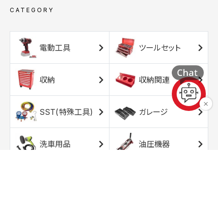
CATEGORY
電動工具
ツールセット
収納
収納関連
SST(特殊工具)
ガレージ
洗車用品
油圧機器
エアコンプレッサ
エアツール
ー
トルクレンチ
ソケット