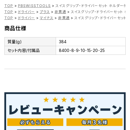
TOP
>
PBSWISSTOOLS
>
スイスグリップ・ドライバーセット ホルダー付 
TOP
>
ドライバー
>
プラス
>
非貫通
>
スイスグリップ・ドライバーセット ホル
TOP
>
ドライバー
>
マイナス
>
非貫通
>
スイスグリップ・ドライバーセット 
商品仕様
質量(g)
384
セット内容/付属品
8400-8･9･10･15･20･25