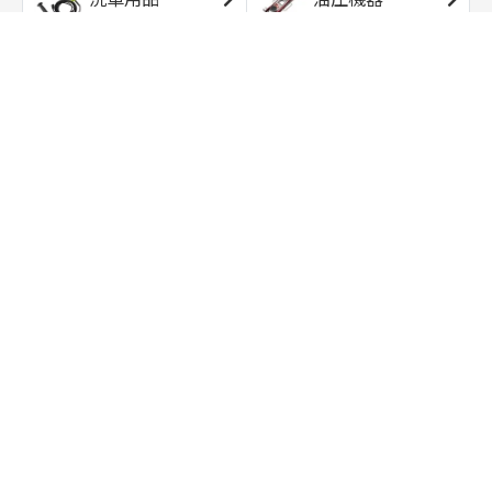
エアコンプレッサ
エアツール
ー
トルクレンチ
ソケット
ラチェット/スピン
レンチ/スパナ
ナー
バイク用工具/用
オイル交換用品
品
ワークライト/ト
研磨/研削用品
ーチライト
タイヤ/ホイール
アウトドア用品
用品