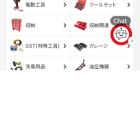
電動工具
ツールセット
収納
収納関連
SST(特殊工具)
ガレージ
洗車用品
油圧機器
エアコンプレッサ
エアツール
ー
トルクレンチ
ソケット
ラチェット/スピン
レンチ/スパナ
ナー