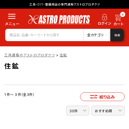
工具・DIY・整備用品の専門通販アストロプロダクツ
0
全カテゴリ
検索
工具通販のアストロプロダクツ
>
住鉱
住鉱
1 件～ 3 件（全3件）
絞り込み