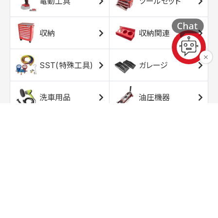
電動工具
ツールセット
収納
収納関連
SST(特殊工具)
ガレージ
洗車用品
油圧機器
エアコンプレッサ
エアツール
ー
トルクレンチ
ソケット
ラチェット/スピン
レンチ/スパナ
ナー