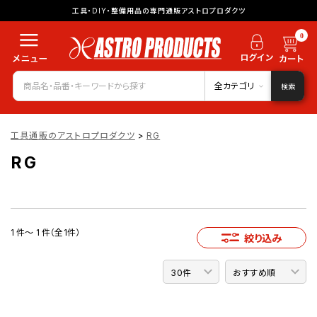
工具・DIY・整備用品の専門通販アストロプロダクツ
0
全カテゴリ
検索
工具通販のアストロプロダクツ
>
RG
RG
1 件～ 1 件（全1件）
絞り込み