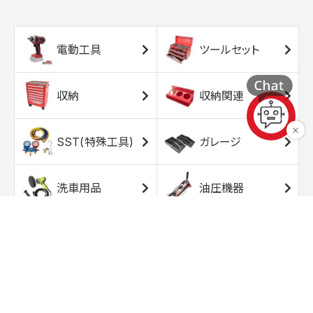
電動工具
ツールセット
収納
収納関連
SST(特殊工具)
ガレージ
洗車用品
油圧機器
エアコンプレッサ
エアツール
ー
トルクレンチ
ソケット