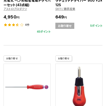
充電式 ペン形精密電動ドライバ
ラチェットドライバー 900 +2×
ーセット(43点組)
125
アストロプロダクツ
SK11 / 藤原産業
4,950
649
円
円
4件
5ポイント
お取り寄せ
45ポイント
お取り寄せ
お取り寄せ