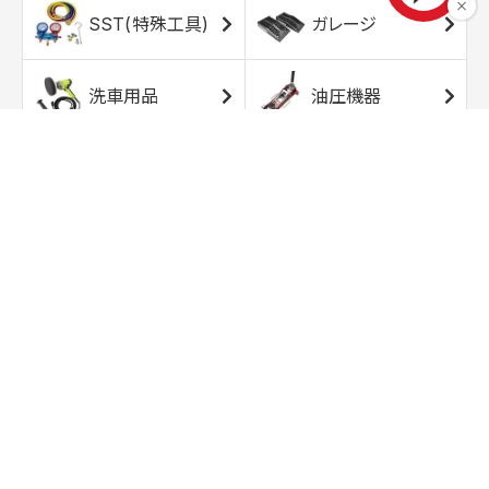
SST(特殊工具)
ガレージ
洗車用品
油圧機器
エアコンプレッサ
エアツール
ー
トルクレンチ
ソケット
ラチェット/スピン
レンチ/スパナ
ナー
バイク用工具/用
オイル交換用品
品
ワークライト/ト
研磨/研削用品
ーチライト