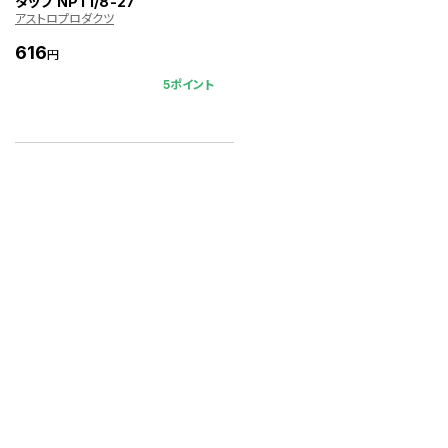
タップ NPT1/8-27
アストロプロダクツ
616
円
5ポイント