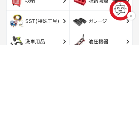
収納
収納関連
SST(特殊工具)
ガレージ
洗車用品
油圧機器
エアコンプレッサ
エアツール
ー
トルクレンチ
ソケット
ラチェット/スピン
レンチ/スパナ
ナー
バイク用工具/用
オイル交換用品
品