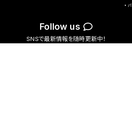
パ
Follow us
SNSで最新情報を随時更新中！
X
Instag
faceb
line
Youtu
ram
ook
be
アストロプロダクツ
© WORLD TOOL Co., Ltd. ALL RIGHTS RESERVED.