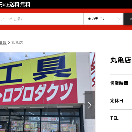
円
送料無料
以上
会員登録
ログイン
お気に入り
全カテゴリ
>
情報
丸亀店
丸亀店
営業時間
定休日
TEL