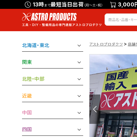
13時
最短当日出荷
3,000
まで
（月～土・祝）
>
アストロプロダクツ
店舗
北海道・東北
関東
北陸・中部
近畿
中国
四国