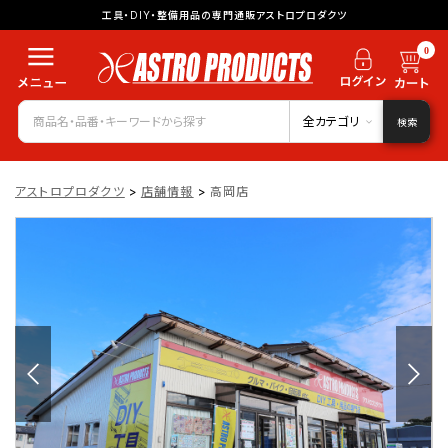
工具・DIY・整備用品の専門通販アストロプロダクツ
0
全カテゴリ
検索
アストロプロダクツ
>
店舗情報
>
高岡店