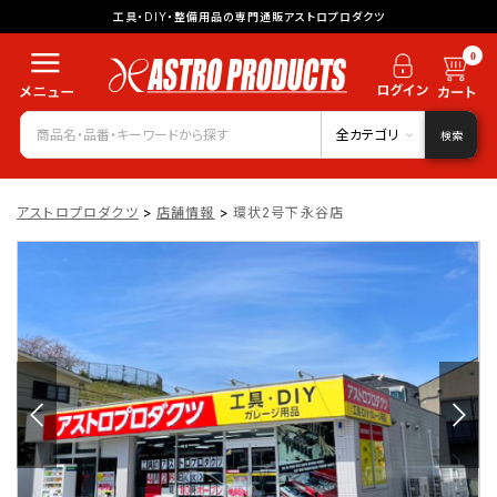
工具・DIY・整備用品の専門通販アストロプロダクツ
0
全カテゴリ
検索
アストロプロダクツ
>
店舗情報
>
環状2号下永谷店