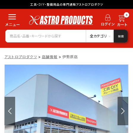
工具・DIY・整備用品の専門通販アストロプロダクツ
0
全カテゴリ
検索
アストロプロダクツ
>
店舗情報
>
伊勢原店