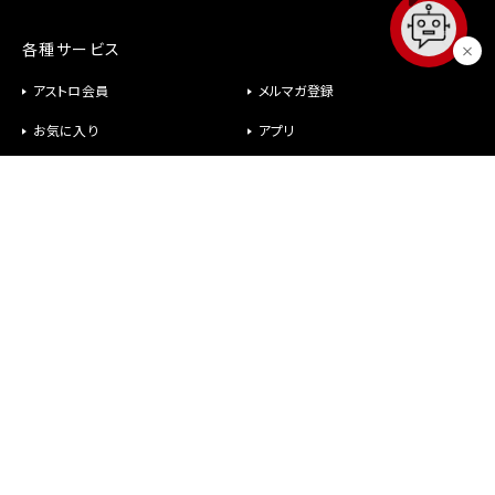
各種サービス
アストロ会員
メルマガ登録
お気に入り
アプリ
修理
パーツ供給
ヘルプ
お問い合わせ
メールが届かない
社長室直行メール
よくあるご質問
オンラインショップについて
商品について
故障かなと思ったら
アストロ会員について