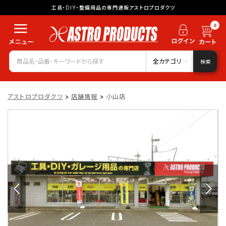
工具・DIY・整備用品の専門通販アストロプロダクツ
0
全カテゴリ
検索
アストロプロダクツ
>
店舗情報
>
小山店