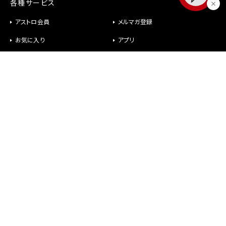
各種サービス
アストロ会員
メルマガ登録
お気に入り
アプリ
修理
パーツ供給
ヘルプ
お問い合わせ
メールが届かない
社長室直行メール
よくあるご質問
オンラインショップについて
商品について
故障かなと思ったら
アストロ会員について
修理・パーツについて
保証、返品、交換について