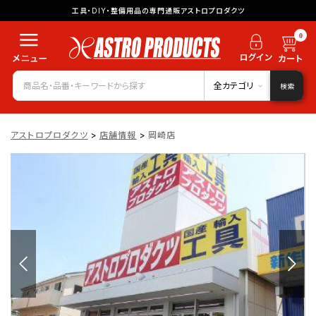
工具・DIY・整備用品の専門通販アストロプロダクツ
0
全カテゴリ
検索
アストロプロダクツ
>
店舗情報
>
岡崎店