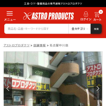
工具・DIY・整備用品の専門通販アストロプロダクツ
0
全カテゴリ
検索
アストロプロダクツ
>
店舗情報
>
名古屋中川店