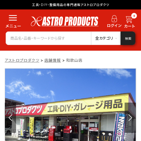
工具・DIY・整備用品の専門通販アストロプロダクツ
0
全カテゴリ
検索
アストロプロダクツ
>
店舗情報
>
和歌山店