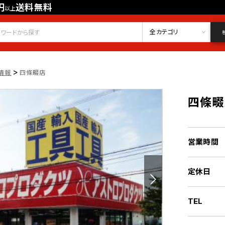
円
送料無料
以上
会員登録
ログイン
お気に入り
全カテゴリ
>
情報
四條畷店
四條畷
営業時間
定休日
TEL