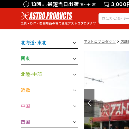
13時
最短当日出荷
3,000
まで
（月～土・祝）
>
アストロプロダクツ
店舗
北海道・東北
関東
北陸・中部
近畿
中国
四国