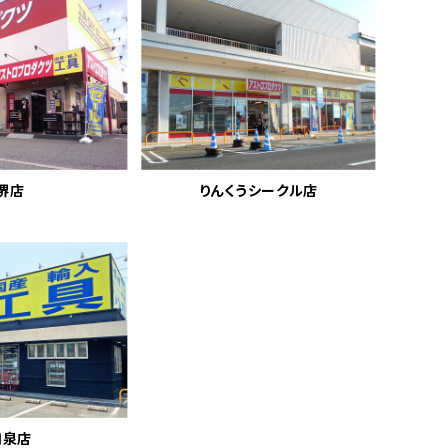
堺店
りんくうシークル店
和泉店