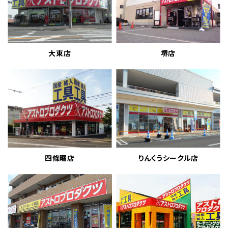
大東店
堺店
四條畷店
りんくうシークル店