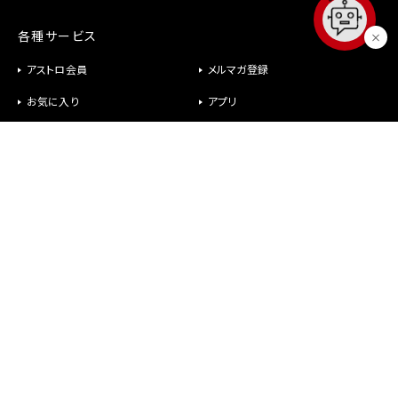
各種サービス
アストロ会員
メルマガ登録
お気に入り
アプリ
修理
パーツ供給
ヘルプ
お問い合わせ
メールが届かない
社長室直行メール
よくあるご質問
オンラインショップについて
商品について
故障かなと思ったら
アストロ会員について