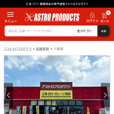
工具・DIY・整備用品の専門通販アストロプロダクツ
0
全カテゴリ
検索
アストロプロダクツ
>
店舗情報
>
八尾店