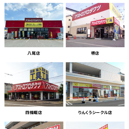
八尾店
堺店
四條畷店
りんくうシークル店