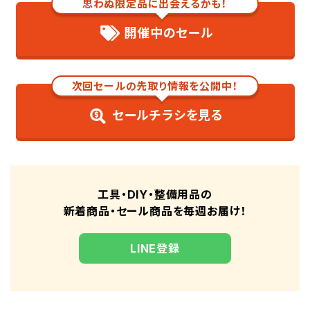
思わぬ限定品に出会えるかも！
カーウォッシュタオルセット ミックスカラー（12枚組）
カーシャンプー 2L
開催中のセール
ミニスポンジセット （6個入）
ウルトラハード クリーナー＆コーティング ヘッドライトカ
バー用 B-40
次回セールの先取り情報を公開中！
No.1196 ルックス ヘッドライト クリア&amp;プロテクト
セールチラシを見る
DC10.8V 充電式 ミニポリッシャー
まとめ
工具・DIY・整備用品の
新着商品・セール商品を毎週お届け！
LINE登録