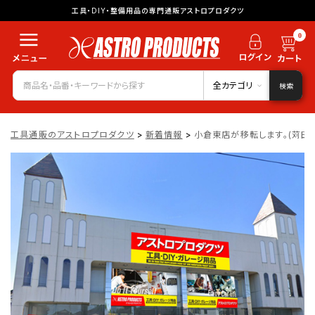
工具・DIY・整備用品の専門通販アストロプロダクツ
0
全カテゴリ
検索
工具通販のアストロプロダクツ
>
新着情報
>
小倉東店が移転します。(苅田