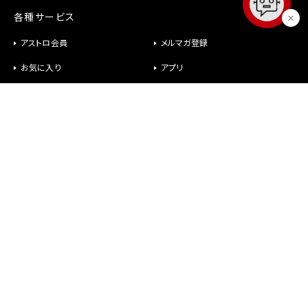
各種サービス
アストロ会員
メルマガ登録
お気に入り
アプリ
修理
パーツ供給
ヘルプ
お問い合わせ
メールが届かない
社長室直行メール
よくあるご質問
オンラインショップについて
商品について
故障かなと思ったら
アストロ会員について
修理・パーツについて
保証、返品、交換について